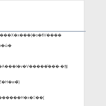
�i���X�x���{�o�ϐV����
o�ώ�
A���I�v�V�����̂��ׂ�-�헪
�H�w�̃}
������H�x�򑐏��[