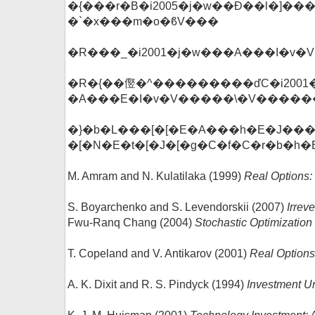
�{���r�B�i2005�j�w��Ɖ��l�]�
�`�x���m�o�ϐV���
�R���_�i2001�j�w���A���I�v
�R�{��㒘�^���������ďC�i2001
�A���E�I�v�V�����\�V������
�}�b�L���[�[�E�A���h�E�J���
�[�N�E�t�[�J�[�g�C�f�C�r�b�
M. Amram and N. Kulatilaka (1999)
Real Options:
S. Boyarchenko and S. Levendorskii (2007)
Irrev
Fwu-Ranq Chang (2004)
Stochastic Optimization
T. Copeland and V. Antikarov (2001)
Real Options:
A. K. Dixit and R. S. Pindyck (1994)
Investment U