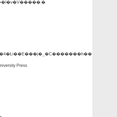
�I�v�V�����܂�
x��4�Łi��E���j�_�C�������h��
niversity Press