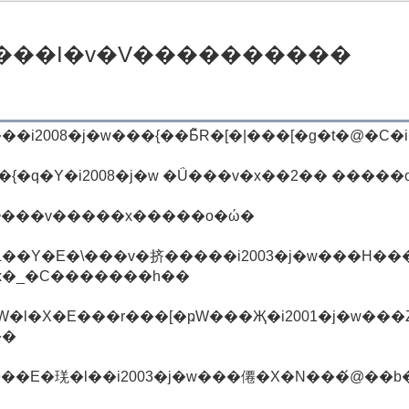
���I�v�V����������
i2008�j�w���{��Ƃ̃R�[�|���[�g�t�@�C
{�q�Y�i2008�j�w �Ǘ���v�x��2�� �����
_�ɂ���v�����x�����o�ώ�
��Y�E�\���v�挤�����i2003�j�w���H���
�x�_�C�������h��
�W�l�X�E���r���[�ҏW���Җ�i2001�j�w���Z
��
��E�琷�l��i2003�j�w���僊�X�N���́@��b