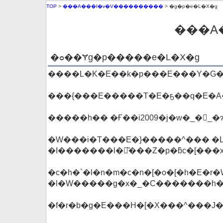
TOP
>
���A���I�v�V����������
> �g�p�e�L�X�g
���A
�ߋ��Ɏg�p�����e�L�X�g
����L�K�E��k�p���E���Y�G���
���{���E�����T�E�ҕ��q�E�A�
�����h�� �Ғ��i2009�j�w�_�񗝘
�W���i�T���E�}�����^��� �L
�I�������l�𕪐͂���Z�p�ƃc�[��
�c�h�`�l�n�m�c�n�[�o�[�h�E�r
�l�W�����g�x�_�C�������h
�f�r�b�g�E���H�[�X���^���J�