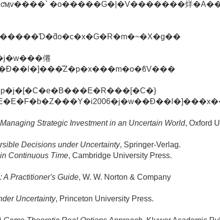
��ƈӎv����` �o�����G�|�V�������烊�A��
�V�����Ɗ�ƌo�c�x�G�R�m�~�X�g��
�j�w���僊
Ɖ��l�]���̋Z�p�x���m�o�ϐV���
p�j�[�C�e�B���E�R���[�C�}
h�E�E�F�b�Z���Y�i2006�j�w��Ɖ��l�]���
 Managing Strategic Investment in an Uncertain World
, Oxford U
ersible Decisions under Uncertainty
, Springer-Verlag.
 in Continuous Time
, Cambridge University Press.
 A Practitioner's Guide
, W. W. Norton & Company
nder Uncertainty
, Princeton University Press.