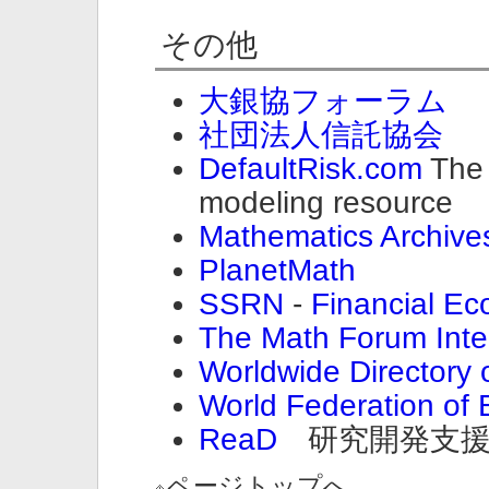
その他
大銀協フォーラム
社団法人信託協会
DefaultRisk.com
The l
modeling resource
Mathematics Archive
PlanetMath
SSRN
-
Financial E
The Math Forum Inte
Worldwide Directory 
World Federation of
ReaD
研究開発支
ページトップへ