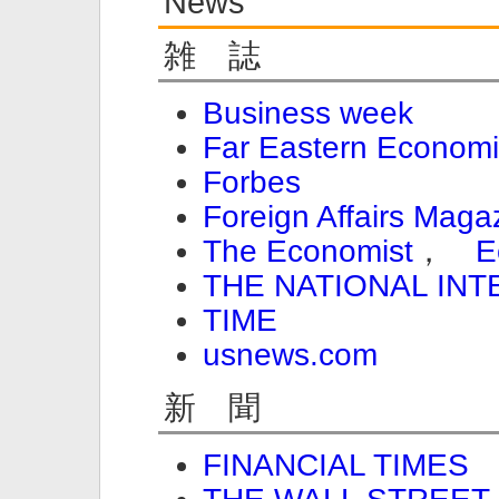
News
雑 誌
Business week
Far Eastern Econom
Forbes
Foreign Affairs Maga
The Economist
，
E
THE NATIONAL INT
TIME
usnews.com
新 聞
FINANCIAL TIMES