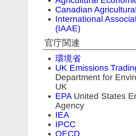
Agricultural Economi
Canadian Agricultur
International Associa
(IAAE)
官庁関連
環境省
UK Emissions Tradi
Department for Envir
UK
EPA
United States En
Agency
IEA
IPCC
OECD