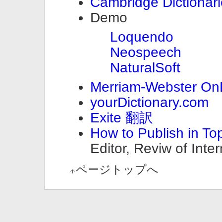
Cambridge Dictionari
Demo
Loquendo
Neospeech
NaturalSoft
Merriam-Webster On
yourDictionary.com
Exite 翻訳
How to Publish in To
Editor, Reviw of Int
ページトップへ