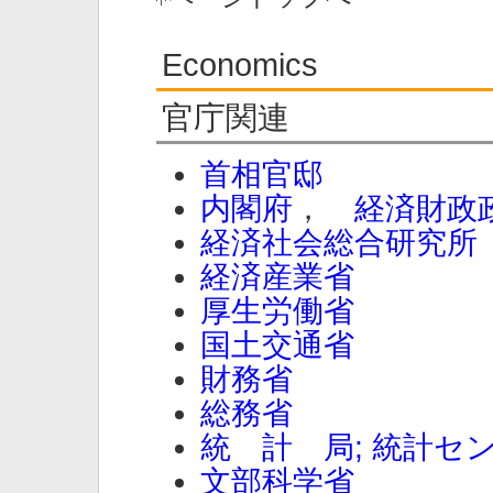
Economics
官庁関連
首相官邸
内閣府
，
経済財政
経済社会総合研究所
経済産業省
厚生労働省
国土交通省
財務省
総務省
統 計 局; 統計セ
文部科学省