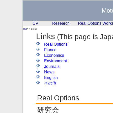
Mot
CV
Research
Real Options Work
TOP
> Links
Links
(This page is Jap
Real Options
Fiance
Economics
Environment
Journals
News
English
その他
Real Options
研究会