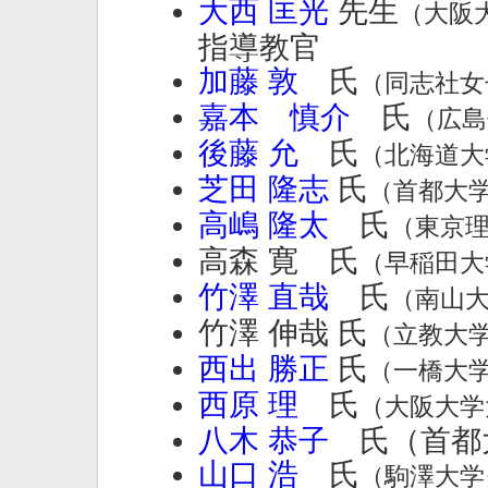
大西 匡光
先生
（大阪
指導教官
加藤 敦
氏
（同志社女
嘉本 慎介
氏
（広島
後藤 允
氏
（北海道大
芝田 隆志
氏
（首都大
高嶋 隆太
氏
（東京
高森 寛 氏
（早稲田大
竹澤 直哉
氏
（南山
竹澤 伸哉 氏
（立教大
西出 勝正
氏
（一橋大
西原 理
氏
（大阪大学
八木 恭子
氏（首都
山口 浩
氏
（駒澤大学