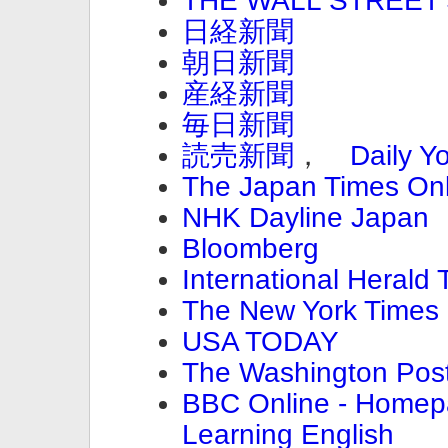
THE WALL STREET
日経新聞
朝日新聞
産経新聞
毎日新聞
読売新聞
，
Daily Y
The Japan Times Onl
NHK Dayline Japan
Bloomberg
International Herald 
The New York Times
USA TODAY
The Washington Pos
BBC Online - Home
Learning English